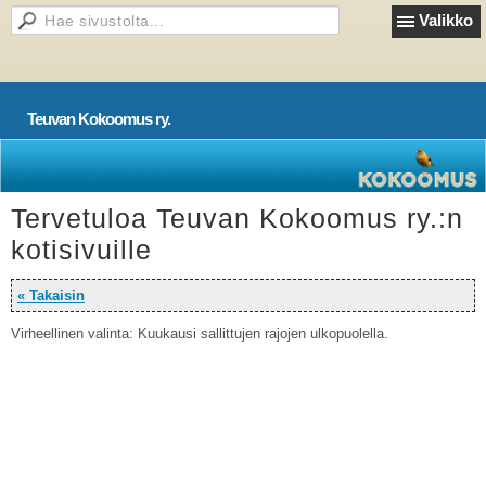
Valikko
Teuvan Kokoomus ry.
Tervetuloa Teuvan Kokoomus ry.:n
kotisivuille
« Takaisin
Virheellinen valinta: Kuukausi sallittujen rajojen ulkopuolella.