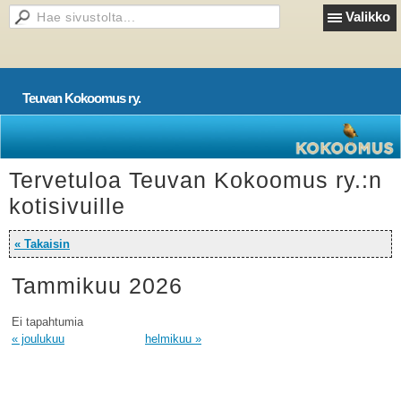
Valikko
Teuvan Kokoomus ry.
Tervetuloa Teuvan Kokoomus ry.:n
kotisivuille
« Takaisin
Tammikuu 2026
Ei tapahtumia
« joulukuu
helmikuu »